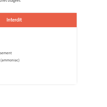
uiles usagées.
Interdit
issement
es (ammoniac)