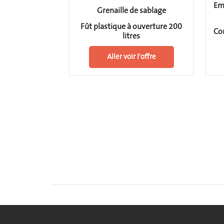
ndie (poudre et
Emb
Grenaille de sablage
se)
Fût plastique à ouverture 200
 650 litres
Con
litres
 l'offre
Aller voir l'offre