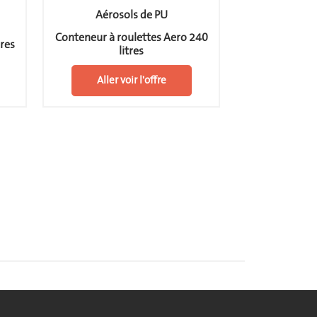
Aérosols de PU
Grenaill
Conteneur à roulettes Aero 240
Fût à couver
tres
litres
200
Aller voir l'offre
Aller v