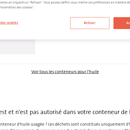
ookies en cliquant sur "Refuser". Vous pouvez définir vous-même vos préférences en matière de
"Paramètres des cookies".
des cookies
Refuser
Ac
AJOUTER AU DEVIS
Voir tous les conteneurs pour l'huile
est et n'est pas autorisé dans votre conteneur de 
conteneur d'huile usagée ? Les déchets sont constitués uniquement d