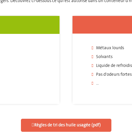
trangers. Découvrez ci-dessous ce qui est autorisé dans un conteneur d'h
Métaux lourds
Solvants
Liquide de refroid
Pas d'odeurs fort
...
Règles de tri des huile usagée (pdf)