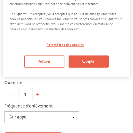
fonctionnement du site Internet et ne peuvent pas être refusés.
En cliquant sur "Accepter", vous acceptez que nous utilisions également des
cookies analytiques. Vous pouvez facilement refuser ces cookies en cliquant sur
"Refuser". Vous pouvez définir vous-même vos préférences en matière de
cookies en cliquant sur "Paramètres des cookies".
Frigolite
Paramètres des cookies
Sac 1000 litres
Dimensions
Refuser
Accepter
A compléter
Quantité
−
+
Fréquence d'enlèvement