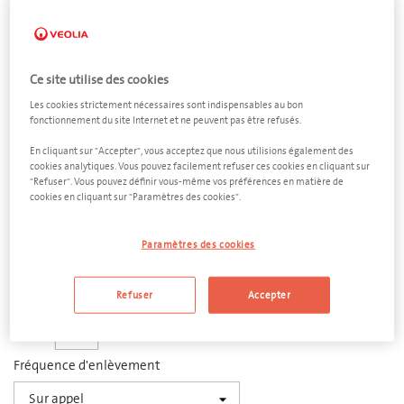
Ce site utilise des cookies
Les cookies strictement nécessaires sont indispensables au bon
Émulsions eau et
fonctionnement du site Internet et ne peuvent pas être refusés.
En cliquant sur "Accepter", vous acceptez que nous utilisions également des
huiles
cookies analytiques. Vous pouvez facilement refuser ces cookies en cliquant sur
"Refuser". Vous pouvez définir vous-même vos préférences en matière de
Fût métallique à bonde 60 litres
cookies en cliquant sur "Paramètres des cookies".
Dimensions
Paramètres des cookies
400 x 650 mm (d x h)
Quantité
Refuser
Accepter
−
+
Fréquence d'enlèvement