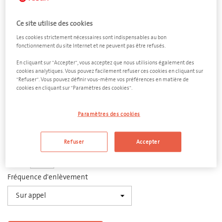
Ce site utilise des cookies
Les cookies strictement nécessaires sont indispensables au bon
fonctionnement du site Internet et ne peuvent pas être refusés.
Diesel
En cliquant sur "Accepter", vous acceptez que nous utilisions également des
cookies analytiques. Vous pouvez facilement refuser ces cookies en cliquant sur
"Refuser". Vous pouvez définir vous-même vos préférences en matière de
Multibox 1000 litres
cookies en cliquant sur "Paramètres des cookies".
Dimensions
1200 x 1000 x 1120 mm (L x l x h)
Paramètres des cookies
Quantité
Refuser
Accepter
−
+
Fréquence d'enlèvement