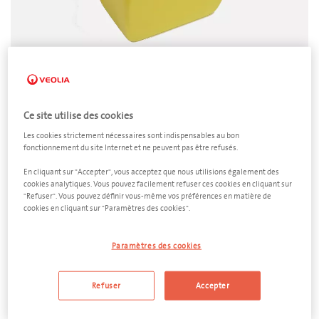
Déchets vétérinaires
Ce site utilise des cookies
Fût médical de 50 litres
Les cookies strictement nécessaires sont indispensables au bon
Dimensions
fonctionnement du site Internet et ne peuvent pas être refusés.
440 x 334 x 517 mm (L x l x h)
En cliquant sur "Accepter", vous acceptez que nous utilisions également des
cookies analytiques. Vous pouvez facilement refuser ces cookies en cliquant sur
"Refuser". Vous pouvez définir vous-même vos préférences en matière de
Quantité
cookies en cliquant sur "Paramètres des cookies".
−
+
Paramètres des cookies
Fréquence d'enlèvement
Refuser
Accepter