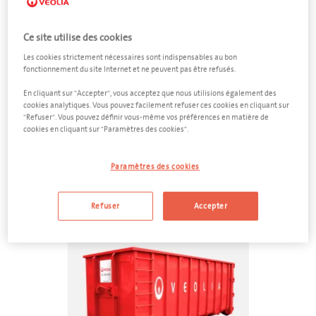
confidentiels, déchets résiduels, papier, etc. Parmi l’ensemble
diversifié de nos conteneurs sur roulettes, conteneurs semi-
enterrés et de grands conteneurs, se trouve le conteneur
Ce site utilise des cookies
adéquat pour chacun de vos flux et volume de déchets.
Les cookies strictement nécessaires sont indispensables au bon
fonctionnement du site Internet et ne peuvent pas être refusés.
En cliquant sur "Accepter", vous acceptez que nous utilisions également des
Un devis pour vos déchets
cookies analytiques. Vous pouvez facilement refuser ces cookies en cliquant sur
industriels
"Refuser". Vous pouvez définir vous-même vos préférences en matière de
cookies en cliquant sur "Paramètres des cookies".
Vous cherchez une solution pour les déchets au sein de votre
entreprise. Vous trouverez ci-dessous tous les conteneurs et
Paramètres des cookies
solutions possibles pour vos déchets.
Refuser
Accepter
feedback