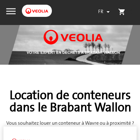
FR
(0)

shopping_cart
Location de conteneurs
dans le Brabant Wallon
Vous souhaitez louer un conteneur à Wavre ou à proximité ?
Veolia livre rapidement le conteneur adapté à vos besoins en
matière de déchets. PMC, déchets de jardin, documents