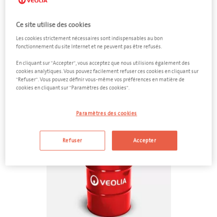
temps le conteneur adéquat.
Ce site utilise des cookies
Les cookies strictement nécessaires sont indispensables au bon
Un devis pour vos déchets
fonctionnement du site Internet et ne peuvent pas être refusés.
industriels
En cliquant sur "Accepter", vous acceptez que nous utilisions également des
cookies analytiques. Vous pouvez facilement refuser ces cookies en cliquant sur
Vous cherchez une solution pour les déchets au sein de votre
"Refuser". Vous pouvez définir vous-même vos préférences en matière de
entreprise. Vous trouverez ci-dessous tous les conteneurs et
cookies en cliquant sur "Paramètres des cookies".
solutions possibles pour vos déchets.
Paramètres des cookies
feedback
Refuser
Accepter