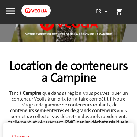
FR
(0)

shopping_cart
Location de conteneurs
a Campine
Tant à
Campine
que dans sa région, vous pouvez louer un
conteneur Veolia à un prix forfaitaire compétitif. Notre
très grande gamme de
conteneurs roulants, de
conteneurs semi-enterrés et de grands conteneurs
vous
permet de collecter vos déchets industriels rapidement,
facilement, et séparément.
PMC, papier, déchets résiduels,
carton, documents confidentiels,
etc. Pour chaque flux et
volume de déchets, nous vous fournissons en un rien de