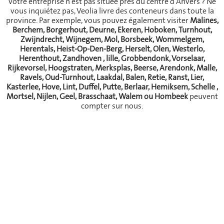
Votre entreprise n'est pas située près du centre d'Anvers ? Ne
vous inquiétez pas, Veolia livre des conteneurs dans toute la
province. Par exemple, vous pouvez également visiter
Malines,
Berchem, Borgerhout, Deurne, Ekeren, Hoboken, Turnhout,
Zwijndrecht, Wijnegem, Mol, Borsbeek, Wommelgem,
Herentals, Heist-Op-Den-Berg, Herselt, Olen, Westerlo,
Herenthout, Zandhoven , lille, Grobbendonk, Vorselaar,
Rijkevorsel, Hoogstraten, Merksplas, Beerse, Arendonk, Malle,
Ravels, Oud-Turnhout, Laakdal, Balen, Retie, Ranst, Lier,
Kasterlee, Hove, Lint, Duffel, Putte, Berlaar, Hemiksem, Schelle ,
Mortsel, Nijlen, Geel, Brasschaat, Walem ou Hombeek
peuvent
compter sur nous.