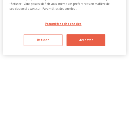
déchets industriels rapidement, facilement, et séparément.
"Refuser". Vous pouvez définir vous-même vos préférences en matière de
PMC, papier, déchets résiduels, carton, documents
cookies en cliquant sur "Paramètres des cookies".
confidentiels,
etc. Pour chaque flux et volume de déchets, nous
vous fournissons en un rien de temps le conteneur adéquat.
Paramètres des cookies
Refuser
Accepter