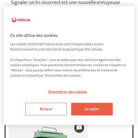
Signaler un tri incorrect est une nouvelle ennuyeuse.
En tant que partenaire fiable et professionnel de votre
entreprise en matière de déchets, nous assurons
toujours une communication claire.
Ce site utilise des cookies
Les cookies strictement nécessaires sont indispensables au bon
fonctionnement du site Internet et ne peuvent pas être refusés.
Un petit conteneur pour
En cliquant sur "Accepter", vous acceptez que nous utilisions également des
cookies analytiques. Vous pouvez facilement refuser ces cookies en cliquant sur
SWILL
"Refuser". Vous pouvez définir vous-même vos préférences en matière de
cookies en cliquant sur "Paramètres des cookies".
Pour répondre à une obligation de tri correcte, vous
pouvez toujours opter pour un petit format de conteneur
Paramètres des cookies
swill.
Ce plus petit format est un conteneur à rouleaux de 120
litres adapté à la collecte de petits volumes de swill.
Refuser
Accepter
feedback