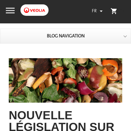
FR
(0)

shopping_cart
BLOG NAVIGATION
NOUVELLE
LÉGISLATION SUR