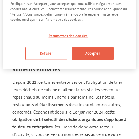
obligation de tri pour les entreprises, qui doivent
En cliquant sur "Accepter", vous acceptez que nous utilisions également des
dorénavant collecter séparément leurs déchets de cuisine,
cookies analytiques. Vous pouvez facilement refuser ces cookies en cliquant sur
"Refuser". Vous pouvez définir vous-même vos préférences en matière de
déchets alimentaires et aliments emballés. Cette obligation
cookies en cliquant sur "Paramètres des cookies".
s’applique à toute la Belgique, peu importe le secteur. Dans
cet article, nous aborderons plus en détail les changements
Paramètres des cookies
amenés par cette loi et ce qu’elle implique pour votre
entreprise.
Refuser
Accepter
Nouvelle législation sur le tri sélectif des
déchets de cuisine, déchets alimentaires et
aliments emballés
Depuis 2021, certaines entreprises ont l’obligation de trier
leurs déchets de cuisine et alimentaires si elles servent un
repas chaud au moins une fois par semaine. Les hôtels,
restaurants et établissements de soins sont, entres autres,
concernés
. Cependant depuis le 1er janvier 2024,
cette
obligation de tri sélectif des déchets organiques s’applique à
toutes les entreprises
. Peu importe donc votre secteur
d’activité, si vous servez ou non des repas au sein de votre