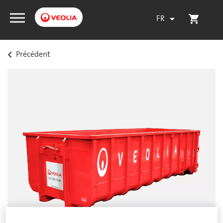
FR
(0)

shopping_cart
Précédent
keyboard_arrow_left