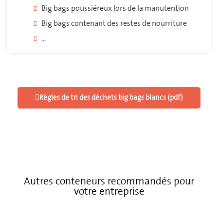
Big bags poussiéreux lors de la manutention
Big bags contenant des restes de nourriture
...
Règles de tri des déchets big bags blancs (pdf)
Autres conteneurs recommandés pour
votre entreprise